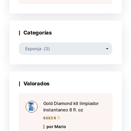
Categorías
Valorados
Gold Diamond kit limpiador
instantaneo 8 fl. oz
Valorado con
5
por Mario
de 5