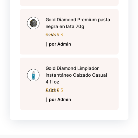
Gold Diamond Premium pasta
negra en lata 70g
Valorado con
5
por Admin
de 5
Gold Diamond Limpiador
Instantáneo Calzado Casual
4 fl oz
Valorado con
5
por Admin
de 5