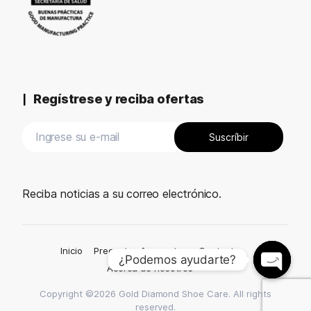
Regístrese y reciba ofertas
Reciba noticias a su correo electrónico.
Inicio
Preguntas frecuentes
Contacto
¿Podemos ayudarte?
Acerca de nosotros
Open c
Copyright ©2026 Gold Diamond Shoe Care. All rights
reserved.