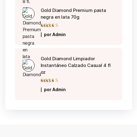
Gold Diamond Premium pasta
negra en lata 70g
Valorado con
5
por Admin
de 5
Gold Diamond Limpiador
Instantáneo Calzado Casual 4 fl
oz
Valorado con
5
por Admin
de 5