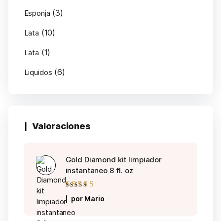
(3)
Esponja
(10)
Lata
(1)
Lata
(6)
Liquidos
Valoraciones
Gold Diamond kit limpiador
instantaneo 8 fl. oz
Valorado con
5
por Mario
de 5